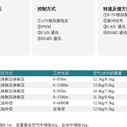
压
控制方式
转速反馈方
①0~5V模
①±5V模拟量电压
②脉冲信号
②PWM
③CAN 通讯
③CAN 通讯
④RS485 通讯
④RS485 通讯
耐压方式
工作水深
空气/水中的重量
壳体耐压体耐压
0~850m
12.3kg/8.1kg
壳体耐压体耐压
0~1500m
13.8kg/9.6kg
壳体耐压体耐压
0~850m
10.4kg/7.8kg
壳体耐压体耐压
0~1500m
11.2kg/8.6kg
充油补偿
0~6000米
12.6kg/9.3kg
充油补偿
全海深
12.6kg/9.3kg
.1m，其重量在空气中增加45g，在水中增加16g。