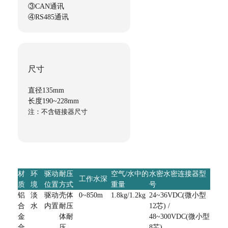
③CAN通讯
④RS485通讯
尺寸
直径135mm
长度190~228mm
注：不含链接器尺寸
材
环
驱动
耐压
空气/水中的
水密水密连接器型
工作水深
质
境
位置
方式
重量
号
铝
淡
驱动
壳体
0~850m
1.8kg/1.2kg
24~36VDC(微小型
合
水
内置
耐压
12芯) /
金
体耐
48~300VDC(微小型
合
压
8芯)