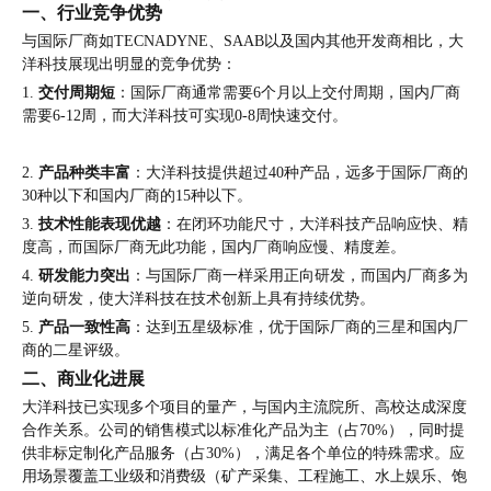
一、
行业竞争优势
与国际厂商如TECNADYNE、SAAB以及国内其他开发商相比，大
洋科技展现出明显的竞争优势：
1.
交付周期短
：国际厂商通常需要6个月以上交付周期，国内厂商
需要6-12周，而大洋科技可实现0-8周快速交付。
2.
产品种类丰富
：大洋科技提供超过40种产品，远多于国际厂商的
30种以下和国内厂商的15种以下。
3.
技术性能表现优越
：在闭环功能尺寸，大洋科技产品响应快、精
度高，而国际厂商无此功能，国内厂商响应慢、精度差。
4.
研发能力突出
：与国际厂商一样采用正向研发，而国内厂商多为
逆向研发，使大洋科技在技术创新上具有持续优势。
5.
产品一致性高
：达到五星级标准，优于国际厂商的三星和国内厂
商的二星评级。
二、
商业化进展
大洋科技已实现多个项目的量产，与国内主流院所、高校达成深度
合作关系。公司的销售模式以标准化产品为主（占70%），同时提
供非标定制化产品服务（占30%），满足各个单位的特殊需求。应
用场景覆盖工业级和消费级（矿产采集、工程施工、水上娱乐、饱