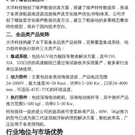
大洋科技独创了噪声数值仿真方案，搭建了噪声特性数据库，形成
了各类潜航器推进器流致噪声及空化噪声优化/抑制体系。公司开
创了螺旋桨空化噪声数值仿真方法，建立了舵振动的多重模态叠加
特性模型，填补了国内技术空白。
二、
全品类产品矩阵
大洋科技构建了水下装备全品类产品矩阵，完整覆盖集成系统、动
力部件和执行部件三大类产品：
1.
集成系统
：包括AUV动力舰段等整体解决方案，其中210、
324、533口径的高速舰段已通过海试验收并实现量产，被多家行业
单位采纳使用。
2.
动力部件
：主要包括各类深海推进器，产品电压范围
24~2000V，最大速度30~50 Knot，功率0.5~200 Kw，口径24~4000
mm，可适应-45℃~75℃的环境温度。
3.
执行部件
：包括深海电动舵机、深海电动推杆等，其中推杆产品
推力范围5~500 kgf，功率0.5~30 Kw。
特别值得一提的是公司的超高效可变桨标准产品，60W、5Kgf推力
的型号已成为第三代波浪能浮标的理想解决方案，整机效率高，广
泛应用于各类滑翔机。
行业地位与市场优势