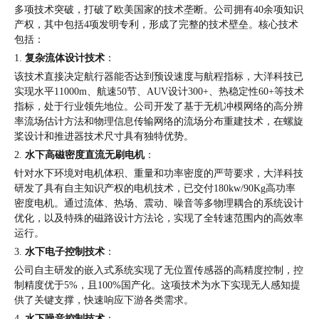
多项技术突破，打破了欧美国家的技术垄断。公司拥有40余项知识
产权，其中包括4项发明专利，形成了完整的技术壁垒。核心技术
包括：
1.
复杂流体设计技术
：
该技术直接决定航行器能否达到预设速度与航程指标，大洋科技已
实现水平11000m、航速50节、AUV设计300+、热稳定性60+等技术
指标，处于行业领先地位。公司开发了基于无机冲模网络的高分辨
率流场估计方法和物理信息传输网络的流场分布重建技术，在螺旋
桨设计和推进器技术尺寸具有独特优势。
2.
水下高磁密度直流无刷电机
：
针对水下环境对电机体积、重量和功率密度的严苛要求，大洋科技
研发了具有自主知识产权的电机技术，已交付180kw/90Kg高功率
密度电机。通过流体、热场、震动、噪音等多物理耦合的系统设计
优化，以及特殊的磁路设计方法论，实现了全转速范围内的高效率
运行。
3.
水下电子控制技术
：
公司自主研发的嵌入式系统实现了无位置传感器的高精度控制，控
制精度优于5%，且100%国产化。这项技术为水下实现无人感知提
供了关键支撑，快速响应下游各类需求。
4.
水下噪音控制技术
：