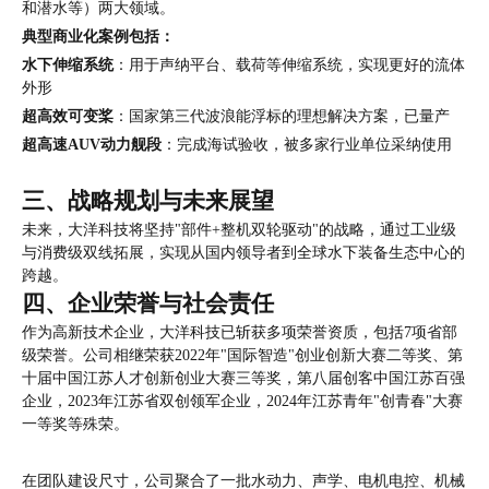
和潜水等）两大领域。
典型商业化案例包括：
水下伸缩系统
：用于声纳平台、载荷等伸缩系统，实现更好的流体
外形
超高效可变桨
：国家第三代波浪能浮标的理想解决方案，已量产
超高速AUV动力舰段
：完成海试验收，被多家行业单位采纳使用
三、
战略规划与未来展望
未来，大洋科技将坚持"部件+整机双轮驱动"的战略，通过工业级
与消费级双线拓展，实现从国内领导者到全球水下装备生态中心的
跨越。
四、
企业荣誉与社会责任
作为高新技术企业，大洋科技已斩获多项荣誉资质，包括7项省部
级荣誉。公司相继荣获2022年"国际智造"创业创新大赛二等奖、第
十届中国江苏人才创新创业大赛三等奖，第八届创客中国江苏百强
企业，2023年江苏省双创领军企业，2024年江苏青年"创青春"大赛
一等奖等殊荣。
在团队建设尺寸，公司聚合了一批水动力、声学、电机电控、机械