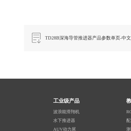
TD28B深海导管推进器产品参数单页-中文版
工业级产品
波浪能滑翔机
R
水下推进器
配
AUV动力尾
测