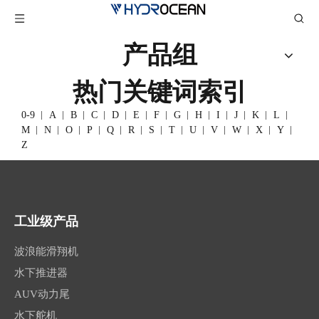
产品组
热门关键词索引
0-9
A
B
C
D
E
F
G
H
I
J
K
L
M
N
O
P
Q
R
S
T
U
V
W
X
Y
Z
工业级产品
波浪能滑翔机
水下推进器
AUV动力尾
水下舵机