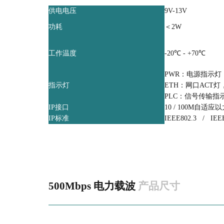
供电电压
9V-13V
功耗
＜2W
工作温度
-20℃ - +70℃
PWR：电源指示灯
指示灯
ETH：网口ACT
PLC：信号传输指
IP接口
10 / 100M自适应以
IP标准
IEEE802.3 / IEEE
500Mbps 电力载波
产品尺寸