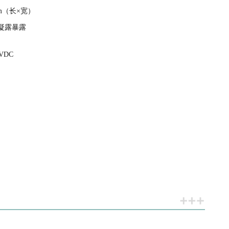
mm（长×宽）
非凝露暴露
0VDC